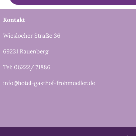
Kontakt
Wieslocher Straße 36
69231 Rauenberg
Tel: 06222/ 71886
info@hotel-gasthof-frohmueller.de