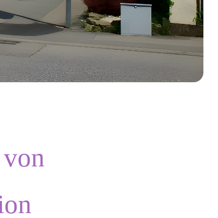
 von
ion