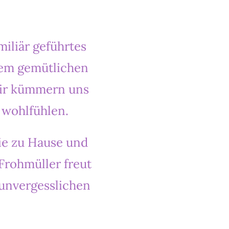
miliär geführtes
nem gemütlichen
 wir kümmern uns
 wohlfühlen.
wie zu Hause und
Frohmüller freut
 unvergesslichen