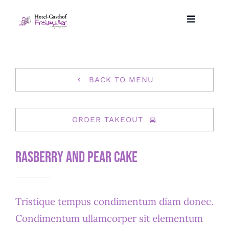
Zum
Inhalt
Toggle
Navigatio
springen
Startseite
Hotel
BACK TO MENU
Restaurant
ORDER TAKEOUT
Spezialitäten aus Eigener Herstellung
Rasberry And Pear Cake
Tristique tempus condimentum diam donec.
Condimentum ullamcorper sit elementum