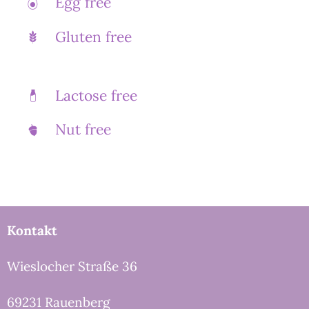
Egg free
Gluten free
Lactose free
Nut free
Kontakt
Wieslocher Straße 36
69231 Rauenberg