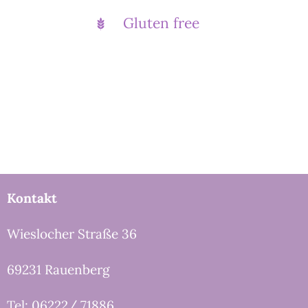
Gluten free
Kontakt
Wieslocher Straße 36
69231 Rauenberg
Tel: 06222/ 71886